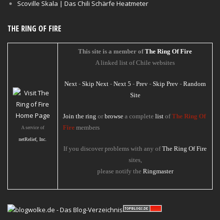
Scoville Skala | Das Chili Schärfe Heatmeter
THE RING OF FIRE
This site is a member of
The Ring Of Fire
A linked list of Chile websites
Next
-
Skip Next
-
Next 5
-
Prev
-
Skip Prev
-
Random
Site
Join the ring
or
browse
a complete
list
of
The Ring Of
Fire
members
A service of
netRelief, Inc.
If you discover problems with any of
The Ring Of Fire
sites,
please notify the
Ringmaster