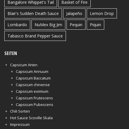
Bangalore Whippet's Tail
Basket of Fire
Blair's Sudden Death Sauce
Jalapeño
Lemon Drop
Lombardo
NuMex Big Jim
Pequin
Piquin
Tabasco Brand Pepper Sauce
SEITEN
Capsicum Arten
Capsicum Annuum
Capsicum Baccatum
Capsicum chinense
Capsicum eximium
Capsicum Frutescens
Capsicum Pubescens
Chili Sorten
Hot Sauce Scoville Skala
Impressum