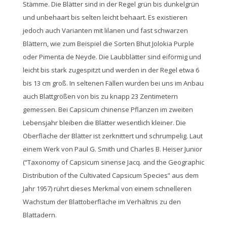
Stämme. Die Blätter sind in der Regel grün bis dunkelgrün
und unbehaart bis selten leicht behaart. Es existieren
jedoch auch Varianten mit lilanen und fast schwarzen
Blättern, wie zum Beispiel die Sorten Bhut Jolokia Purple
oder Pimenta de Neyde. Die Laubblätter sind eiförmig und
leicht bis stark zugespitzt und werden in der Regel etwa 6
bis 13 cm groß. In seltenen Fällen wurden bei uns im Anbau
auch Blattgrößen von bis zu knapp 23 Zentimetern
gemessen. Bei Capsicum chinense Pflanzen im zweiten
Lebensjahr bleiben die Blätter wesentlich kleiner. Die
Oberfläche der Blätter ist zerknittert und schrumpelig. Laut
einem Werk von Paul G. Smith und Charles B. Heiser Junior
(“Taxonomy of Capsicum sinense Jacq. and the Geographic
Distribution of the Cultivated Capsicum Species” aus dem
Jahr 1957) rührt dieses Merkmal von einem schnelleren
Wachstum der Blattoberfläche im Verhältnis zu den
Blattadern.