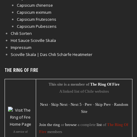
Capsicum chinense
Capsicum eximium
Capsicum Frutescens
Capsicum Pubescens
Chili Sorten
Hot Sauce Scoville Skala
Impressum
Scoville Skala | Das Chili Schärfe Heatmeter
THE RING OF FIRE
This site is a member of
The Ring Of Fire
A linked list of Chile websites
Next
-
Skip Next
-
Next 5
-
Prev
-
Skip Prev
-
Random
Site
Join the ring
or
browse
a complete
list
of
The Ring Of
Fire
members
A service of